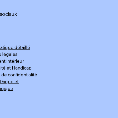
sociaux
m
k
atique détaillé
 légales
t intérieur​
lité et Handicap
 de confidentialité
thique et
oqique