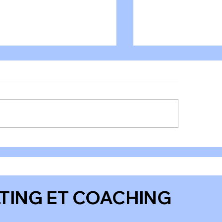
𝐭𝐞 𝐫𝐨𝐮𝐠𝐞 𝐬𝐮𝐫 𝐥'𝐞𝐧𝐠𝐚𝐠𝐞𝐦𝐞𝐧𝐭
"Arrêtez de cherc
𝐫𝐚𝐯𝐚𝐢𝐥 𝐞𝐧 𝐅𝐫𝐚𝐧𝐜𝐞 !
motivation, cherc
clarté."
TING ET COACHING