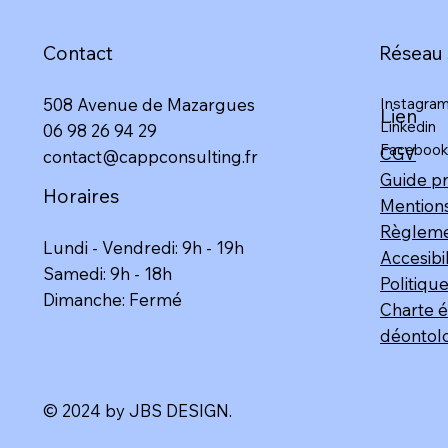
Contact
Réseau 
508 Avenue de Mazargues​
Instagra
Lien
Linkedin
06 98 26 94 29​
Faceboo
CGV
contact@cappconsulting.fr
Guide pr
Horaires
Mentions
Règlemen
Lundi - Vendredi: 9h - 19h
Accesibi
Samedi: 9h - 18h
Politique
Dimanche: Fermé​
Charte é
déontol
© 2024 by JBS DESIGN.