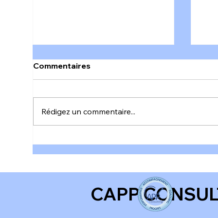
Commentaires
Rédigez un commentaire...
La cohésion d'équipe : une
𝐀𝐥𝐞
culture qui s’insuffle, pas
𝐚𝐮 𝐭
un décret.
CAPP CONSUL