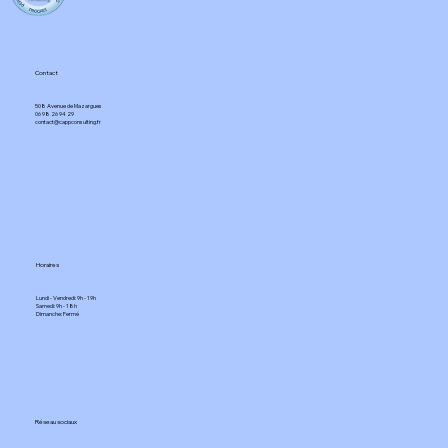
Contact
508 Avenue de Mazargues​
06 98 26 94 29​
contact@cappconsulting.fr
Horaires
Lundi - Vendredi: 9h - 19h
Samedi: 9h - 18h
Dimanche: Fermé​
Réseau sociaux