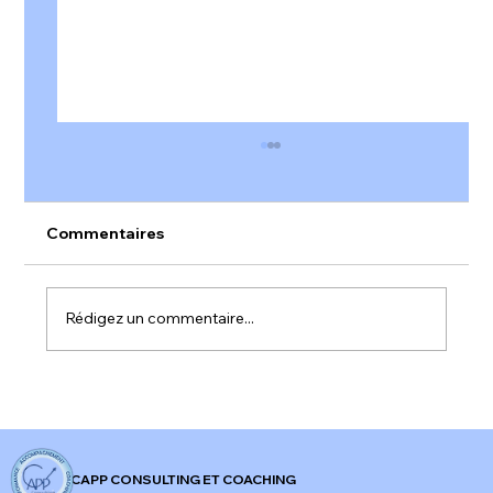
Commentaires
Rédigez un commentaire...
𝐀𝐥𝐞𝐫𝐭𝐞 𝐫𝐨𝐮𝐠𝐞 𝐬𝐮𝐫 𝐥'𝐞𝐧𝐠𝐚𝐠𝐞𝐦𝐞𝐧𝐭 𝐚𝐮 𝐭𝐫𝐚𝐯𝐚𝐢𝐥 𝐞𝐧
𝐅𝐫𝐚𝐧𝐜𝐞 !
CAPP CONSULTING ET COACHING