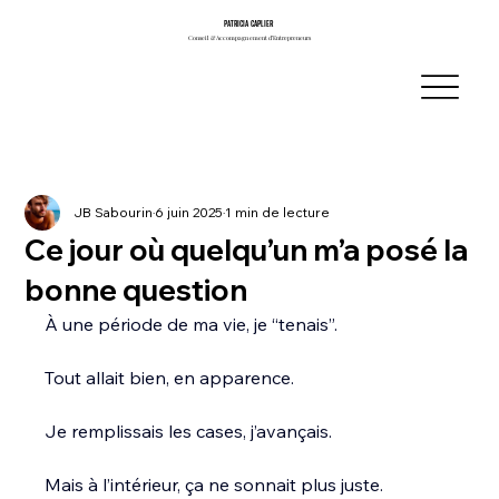
PATRICIA CAPLIER
PATRICIA CAPLIER
Conseil & Accompagnement d’Entrepreneurs
Conseil & Accompagnement d’Entrepreneurs
JB Sabourin
6 juin 2025
1 min de lecture
Ce jour où quelqu’un m’a posé la
bonne question
À une période de ma vie, je “tenais”.
Tout allait bien, en apparence.
Je remplissais les cases, j’avançais.
Mais à l’intérieur, ça ne sonnait plus juste.