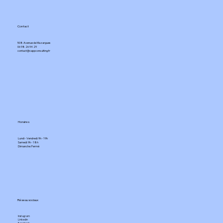
Contact
508 Avenue de Mazargues​
06 98 26 94 29​
contact@cappconsulting.fr
Horaires
Lundi - Vendredi: 9h - 19h
Samedi: 9h - 18h
Dimanche: Fermé​
Réseau sociaux
Instagram
Linkedin
Facebook