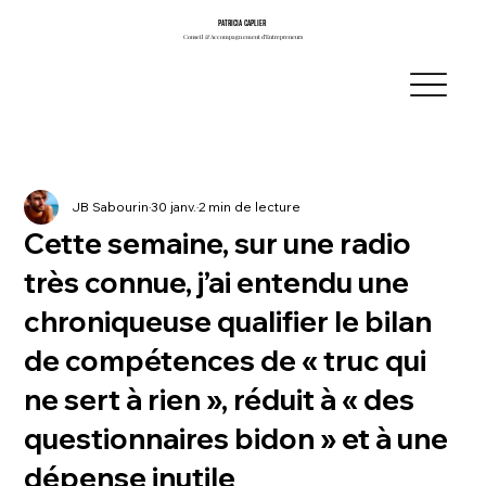
PATRICIA CAPLIER
PATRICIA CAPLIER
Conseil & Accompagnement d’Entrepreneurs
Conseil & Accompagnement d’Entrepreneurs
JB Sabourin
30 janv.
2 min de lecture
Cette semaine, sur une radio
très connue, j’ai entendu une
chroniqueuse qualifier le bilan
de compétences de « truc qui
ne sert à rien », réduit à « des
questionnaires bidon » et à une
dépense inutile