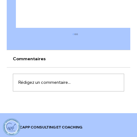
Commentaires
Rédigez un commentaire...
𝐀𝐥𝐞𝐫𝐭𝐞 𝐫𝐨𝐮𝐠𝐞 𝐬𝐮𝐫 𝐥'𝐞𝐧𝐠𝐚𝐠𝐞𝐦𝐞𝐧𝐭 𝐚𝐮 𝐭𝐫𝐚𝐯𝐚𝐢𝐥 𝐞𝐧
𝐅𝐫𝐚𝐧𝐜𝐞 !
CAPP CONSULTING ET COACHING