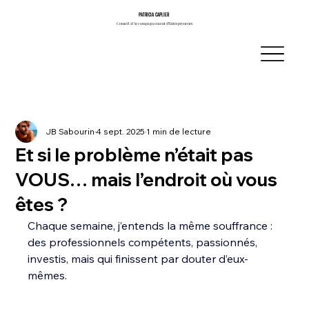
PATRICIA CAPLIER
PATRICIA CAPLIER
Conseil & Accompagnement d’Entrepreneurs
Conseil & Accompagnement d’Entrepreneurs
JB Sabourin
4 sept. 2025
1 min de lecture
Et si le problème n’était pas
VOUS… mais l’endroit où vous
êtes ?
Chaque semaine, j’entends la même souffrance : 
des professionnels compétents, passionnés, 
investis, mais qui finissent par douter d’eux-
mêmes.