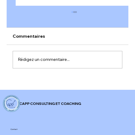
Commentaires
Rédigez un commentaire...
𝐀𝐥𝐞𝐫𝐭𝐞 𝐫𝐨𝐮𝐠𝐞 𝐬𝐮𝐫 𝐥'𝐞𝐧𝐠𝐚𝐠𝐞𝐦𝐞𝐧𝐭 𝐚𝐮 𝐭𝐫𝐚𝐯𝐚𝐢𝐥 𝐞𝐧
𝐅𝐫𝐚𝐧𝐜𝐞 !
CAPP CONSULTING ET COACHING
Contact