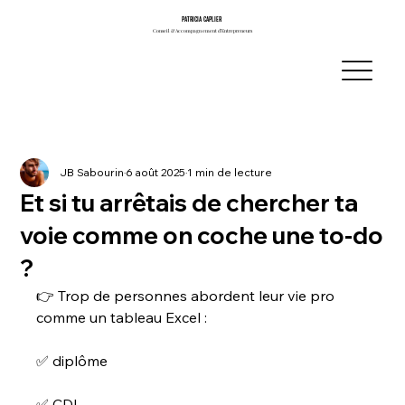
PATRICIA CAPLIER
PATRICIA CAPLIER
Conseil & Accompagnement d’Entrepreneurs
Conseil & Accompagnement d’Entrepreneurs
JB Sabourin
6 août 2025
1 min de lecture
Et si tu arrêtais de chercher ta
voie comme on coche une to-do
?
👉 Trop de personnes abordent leur vie pro 
comme un tableau Excel :
✅ diplôme
✅ CDI