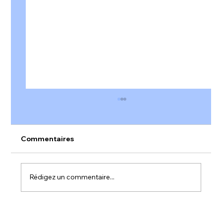
Commentaires
Rédigez un commentaire...
𝐀𝐥𝐞𝐫𝐭𝐞 𝐫𝐨𝐮𝐠𝐞 𝐬𝐮𝐫 𝐥'𝐞𝐧𝐠𝐚𝐠𝐞𝐦𝐞𝐧𝐭 𝐚𝐮 𝐭𝐫𝐚𝐯𝐚𝐢𝐥 𝐞𝐧