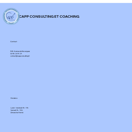
𝐅𝐫𝐚𝐧𝐜𝐞 !
CAPP CONSULTING ET COACHING
Contact
508 Avenue de Mazargues​
06 98 26 94 29​
contact@cappconsulting.fr
Horaires
Lundi - Vendredi: 9h - 19h
Samedi: 9h - 18h
Dimanche: Fermé​