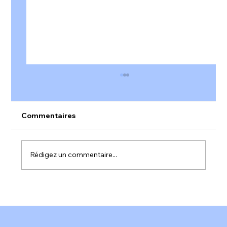
Commentaires
Rédigez un commentaire...
𝐀𝐥𝐞𝐫𝐭𝐞 𝐫𝐨𝐮𝐠𝐞 𝐬𝐮𝐫 𝐥'𝐞𝐧𝐠𝐚𝐠𝐞𝐦𝐞𝐧𝐭 𝐚𝐮 𝐭𝐫𝐚𝐯𝐚𝐢𝐥 𝐞𝐧
𝐅𝐫𝐚𝐧𝐜𝐞 !