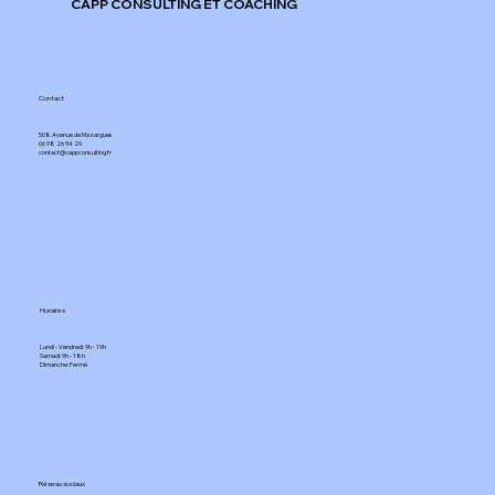
CAPP CONSULTING ET COACHING
Contact
508 Avenue de Mazargues​
06 98 26 94 29​
contact@cappconsulting.fr
Horaires
Lundi - Vendredi: 9h - 19h
Samedi: 9h - 18h
Dimanche: Fermé​
Réseau sociaux