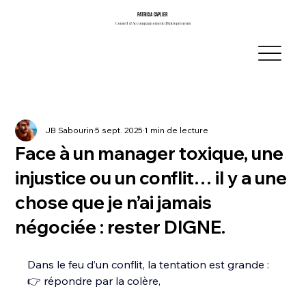
PATRICIA CAPLIER
PATRICIA CAPLIER
Conseil & Accompagnement d’Entrepreneurs
Conseil & Accompagnement d’Entrepreneurs
JB Sabourin
5 sept. 2025
1 min de lecture
Face à un manager toxique, une
injustice ou un conflit… il y a une
chose que je n’ai jamais
négociée : rester DIGNE.
Dans le feu d’un conflit, la tentation est grande :
Dans le feu d’un conflit, la tentation est grande :
👉 répondre par la colère,