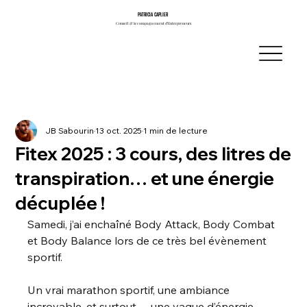
PATRICIA CAPLIER
PATRICIA CAPLIER
Conseil & Accompagnement d’Entrepreneurs
Conseil & Accompagnement d’Entrepreneurs
JB Sabourin
13 oct. 2025
1 min de lecture
Fitex 2025 : 3 cours, des litres de
transpiration… et une énergie
décuplée !
Samedi, j’ai enchaîné Body Attack, Body Combat 
et Body Balance lors de ce très bel évènement 
sportif. 
Un vrai marathon sportif, une ambiance 
incroyable, et surtout… une vague d’énergie 