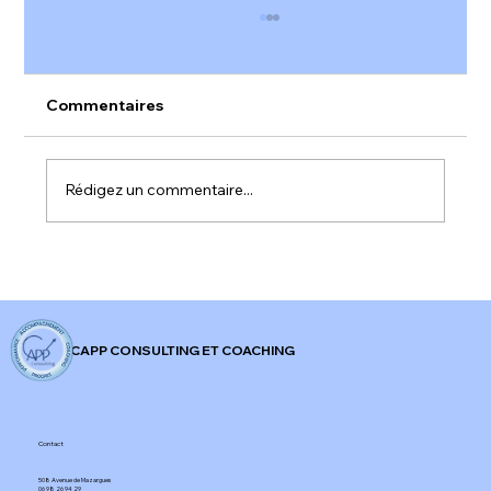
Commentaires
Rédigez un commentaire...
𝐀𝐥𝐞𝐫𝐭𝐞 𝐫𝐨𝐮𝐠𝐞 𝐬𝐮𝐫 𝐥'𝐞𝐧𝐠𝐚𝐠𝐞𝐦𝐞𝐧𝐭 𝐚𝐮 𝐭𝐫𝐚𝐯𝐚𝐢𝐥 𝐞𝐧
𝐅𝐫𝐚𝐧𝐜𝐞 !
CAPP CONSULTING ET COACHING
Contact
508 Avenue de Mazargues​
06 98 26 94 29​