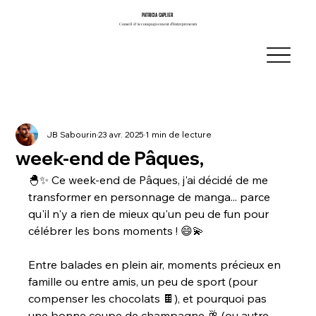
PATRICIA CAPLIER
PATRICIA CAPLIER
Conseil & Accompagnement d’Entrepreneurs
Conseil & Accompagnement d’Entrepreneurs
JB Sabourin
23 avr. 2025
1 min de lecture
week-end de Pâques,
🐣✨ Ce week-end de Pâques, j'ai décidé de me 
transformer en personnage de manga... parce 
qu'il n'y a rien de mieux qu'un peu de fun pour 
célébrer les bons moments ! 😄💫
Entre balades en plein air, moments précieux en 
famille ou entre amis, un peu de sport (pour 
compenser les chocolats 🍫), et pourquoi pas 
une bonne coupe de champagne 🥂 (ou autre 