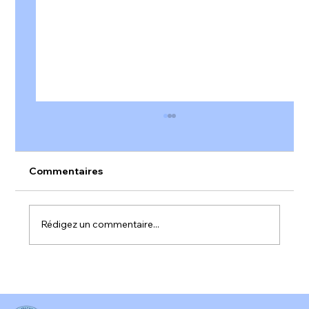
Commentaires
Rédigez un commentaire...
𝐀𝐥𝐞𝐫𝐭𝐞 𝐫𝐨𝐮𝐠𝐞 𝐬𝐮𝐫 𝐥'𝐞𝐧𝐠𝐚𝐠𝐞𝐦𝐞𝐧𝐭 𝐚𝐮 𝐭𝐫𝐚𝐯𝐚𝐢𝐥 𝐞𝐧
𝐅𝐫𝐚𝐧𝐜𝐞 !