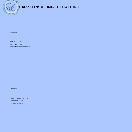
CAPP CONSULTING ET COACHING
Contact
508 Avenue de Mazargues​
06 98 26 94 29​
contact@cappconsulting.fr
Horaires
Lundi - Vendredi: 9h - 19h
Samedi: 9h - 18h
Dimanche: Fermé​