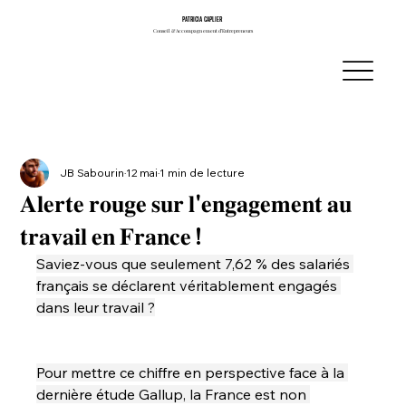
PATRICIA CAPLIER
PATRICIA CAPLIER
Conseil & Accompagnement d’Entrepreneurs
Conseil & Accompagnement d’Entrepreneurs
JB Sabourin
12 mai
1 min de lecture
𝐀𝐥𝐞𝐫𝐭𝐞 𝐫𝐨𝐮𝐠𝐞 𝐬𝐮𝐫 𝐥'𝐞𝐧𝐠𝐚𝐠𝐞𝐦𝐞𝐧𝐭 𝐚𝐮
𝐭𝐫𝐚𝐯𝐚𝐢𝐥 𝐞𝐧 𝐅𝐫𝐚𝐧𝐜𝐞 !
Saviez-vous que seulement 7,62 % des salariés 
français se déclarent véritablement engagés 
dans leur travail ?
Pour mettre ce chiffre en perspective face à la 
dernière étude Gallup, la France est non 