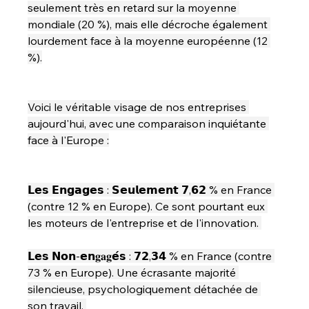
seulement très en retard sur la moyenne 
mondiale (20 %), mais elle décroche également 
lourdement face à la moyenne européenne (12 
%).
Voici le véritable visage de nos entreprises 
aujourd'hui, avec une comparaison inquiétante 
face à l'Europe :
𝗟𝗲𝘀 𝗘𝗻𝗴𝗮𝗴𝗲𝘀 : 𝗦𝗲𝘂𝗹𝗲𝗺𝗲𝗻𝘁 𝟳,𝟲𝟮 % en France 
(contre 12 % en Europe). Ce sont pourtant eux 
les moteurs de l'entreprise et de l'innovation. 
𝗟𝗲𝘀 𝗡𝗼𝗻-𝗲𝗻𝐠𝐚𝐠𝗲́𝘀 : 𝟳𝟮,𝟯𝟰 % en France (contre 
73 % en Europe). Une écrasante majorité 
silencieuse, psychologiquement détachée de 
son travail. 