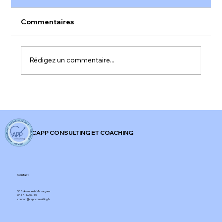
Commentaires
Rédigez un commentaire...
"Arrêtez de chercher la motivation,
cherchez la clarté."
CAPP CONSULTING ET COACHING
Contact
508 Avenue de Mazargues​
06 98 26 94 29​
contact@cappconsulting.fr