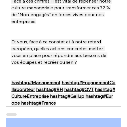
Face à ces chiffres, il est vital de repenser notre 
culture managériale pour transformer ces 72 % 
de "Non-engagés" en forces vives pour nos 
entreprises.
Et vous, face à ce constat et à notre retard 
européen, quelles actions concrètes mettez-
vous en place pour répondre aux besoins de 
vos équipes et recréer du lien ?
hashtag#Management
hashtag#EngagementCo
llaborateur
hashtag#RH
hashtag#QVT
hashtag#
CultureEntreprise
hashtag#Gallup
hashtag#Eur
ope
hashtag#France