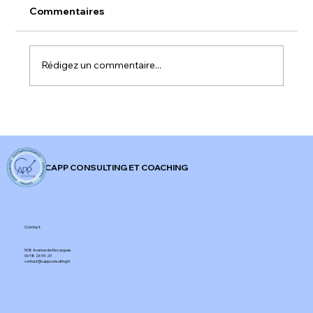
Commentaires
Rédigez un commentaire...
𝐀𝐥𝐞𝐫𝐭𝐞 𝐫𝐨𝐮𝐠𝐞 𝐬𝐮𝐫 𝐥'𝐞𝐧𝐠𝐚𝐠𝐞𝐦𝐞𝐧𝐭 𝐚𝐮 𝐭𝐫𝐚𝐯𝐚𝐢𝐥 𝐞𝐧
𝐅𝐫𝐚𝐧𝐜𝐞 !
CAPP CONSULTING ET COACHING
Contact
508 Avenue de Mazargues​
06 98 26 94 29​
contact@cappconsulting.fr