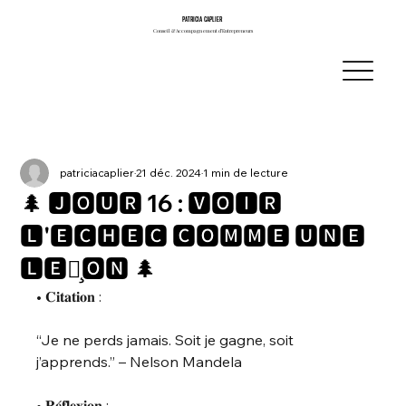
PATRICIA CAPLIER
PATRICIA CAPLIER
Conseil & Accompagnement d’Entrepreneurs
Conseil & Accompagnement d’Entrepreneurs
patriciacaplier
21 déc. 2024
1 min de lecture
🌲 🅹🅾🆄🆁 16 : 🆅🅾🅸🆁
🅻'🅴́🅲🅷🅴🅲 🅲🅾🅼🅼🅴 🆄🅽🅴
🅻🅴🅲̧🅾🅽 🌲
• 𝐂𝐢𝐭𝐚𝐭𝐢𝐨𝐧 :
“Je ne perds jamais. Soit je gagne, soit 
j’apprends.” – Nelson Mandela
• 𝐑𝐞́𝐟𝐥𝐞𝐱𝐢𝐨𝐧 :