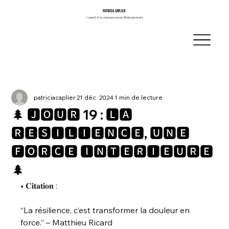
PATRICIA CAPLIER
PATRICIA CAPLIER
Conseil & Accompagnement d’Entrepreneurs
Conseil & Accompagnement d’Entrepreneurs
patriciacaplier
21 déc. 2024
1 min de lecture
🌲 🅹🅾🆄🆁 19 : 🅻🅰
🆁🅴́🆂🅸🅻🅸🅴🅽🅲🅴, 🆄🅽🅴
🅵🅾🆁🅲🅴 🅸🅽🆃🅴́🆁🅸🅴🆄🆁🅴
🌲
• 𝐂𝐢𝐭𝐚𝐭𝐢𝐨𝐧 :
“La résilience, c’est transformer la douleur en 
force.” – Matthieu Ricard