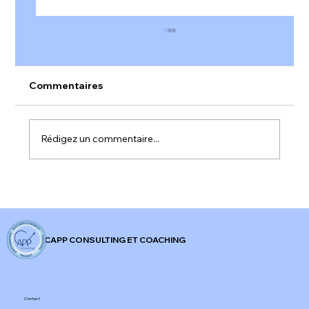
Commentaires
Rédigez un commentaire...
𝐀𝐥𝐞𝐫𝐭𝐞 𝐫𝐨𝐮𝐠𝐞 𝐬𝐮𝐫 𝐥'𝐞𝐧𝐠𝐚𝐠𝐞𝐦𝐞𝐧𝐭 𝐚𝐮 𝐭𝐫𝐚𝐯𝐚𝐢𝐥 𝐞𝐧
𝐅𝐫𝐚𝐧𝐜𝐞 !
CAPP CONSULTING ET COACHING
Contact