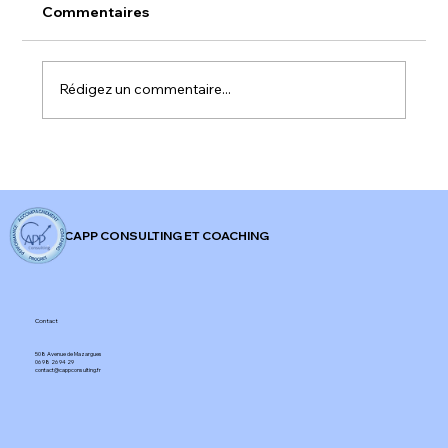
Commentaires
Rédigez un commentaire...
𝐀𝐥𝐞𝐫𝐭𝐞 𝐫𝐨𝐮𝐠𝐞 𝐬𝐮𝐫 𝐥'𝐞𝐧𝐠𝐚𝐠𝐞𝐦𝐞𝐧𝐭 𝐚𝐮 𝐭𝐫𝐚𝐯𝐚𝐢𝐥 𝐞𝐧
𝐅𝐫𝐚𝐧𝐜𝐞 !
CAPP CONSULTING ET COACHING
Contact
508 Avenue de Mazargues​
06 98 26 94 29​
contact@cappconsulting.fr