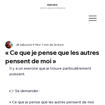
PATRICIA CAPLIER
PATRICIA CAPLIER
Conseil & Accompagnement d’Entrepreneurs
Conseil & Accompagnement d’Entrepreneurs
JB Sabourin
9 févr.
1 min de lecture
« Ce que je pense que les autres
pensent de moi »
Il y a un exercice que je trouve particulièrement 
puissant.
👉 Se demander :
« Ce que je pense que les autres pensent de moi. 