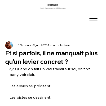
PATRICIA CAPLIER
PATRICIA CAPLIER
Conseil & Accompagnement d’Entrepreneurs
Conseil & Accompagnement d’Entrepreneurs
JB Sabourin
9 juin 2025
1 min de lecture
Et si parfois, il ne manquait plus
qu’un levier concret ?
👉 Quand on fait un vrai travail sur soi, on finit 
par y voir clair.
Les envies se précisent.
Les pistes se dessinent.