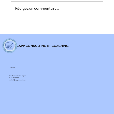
Rédigez un commentaire...
𝐀𝐥𝐞𝐫𝐭𝐞 𝐫𝐨𝐮𝐠𝐞 𝐬𝐮𝐫 𝐥'𝐞𝐧𝐠𝐚𝐠𝐞𝐦𝐞𝐧𝐭 𝐚𝐮 𝐭𝐫𝐚𝐯𝐚𝐢𝐥 𝐞𝐧
𝐅𝐫𝐚𝐧𝐜𝐞 !
CAPP CONSULTING ET COACHING
Contact
508 Avenue de Mazargues​
06 98 26 94 29​
contact@cappconsulting.fr