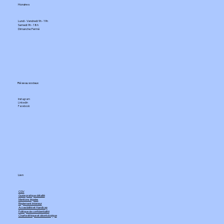
Horaires
Lundi - Vendredi: 9h - 19h
Samedi: 9h - 18h
Dimanche: Fermé​
Réseau sociaux
Instagram
Linkedin
Facebook
Lien
CGV
Guide pratique détaillé
Mentions légales
Règlement intérieur​
Accesibilité et Handicap
Politique de confidentialité
Charte éthique et déontoloqique