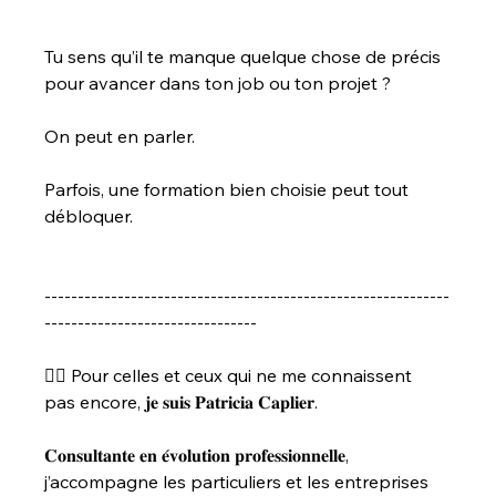
Tu sens qu’il te manque quelque chose de précis 
pour avancer dans ton job ou ton projet ?
On peut en parler.
Parfois, une formation bien choisie peut tout 
débloquer.
-------------------------------------------------------------
--------------------------------
🙋‍♀️ Pour celles et ceux qui ne me connaissent 
pas encore, 𝐣𝐞 𝐬𝐮𝐢𝐬 𝐏𝐚𝐭𝐫𝐢𝐜𝐢𝐚 𝐂𝐚𝐩𝐥𝐢𝐞𝐫.
𝐂𝐨𝐧𝐬𝐮𝐥𝐭𝐚𝐧𝐭𝐞 𝐞𝐧 𝐞́𝐯𝐨𝐥𝐮𝐭𝐢𝐨𝐧 𝐩𝐫𝐨𝐟𝐞𝐬𝐬𝐢𝐨𝐧𝐧𝐞𝐥𝐥𝐞, 
j’accompagne les particuliers et les entreprises 